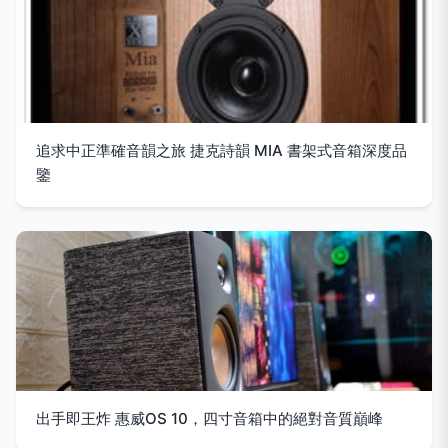
追求中正準確音韻之旅 捷克詩韻 MIA 書架式音箱深度品
鑒
出手即王炸 惠威OS 10，四寸音箱中的絕對音質巔峰