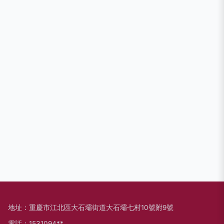
地址：重慶市江北區大石壩街道大石壩七村10號附9號
電話：1531094**