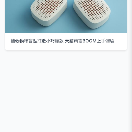
補救物聯盲點打造小巧爆款 天貓精靈BOOM上手體驗