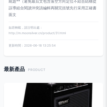
統題**（避免最后文包含落空方向定位不結合結構從
誤導組合閱讀沖突請編輯再關完括號先行采用正確書
面文
如若轉載，請注明出處：
http://m.moonsilver.cn/product/31.html
更新時間：2026-06-18 13:25:54
最新產品
PRODUCT