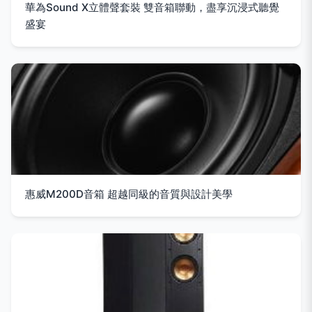
華為Sound X立體聲套裝 雙音箱聯動，盡享沉浸式聽覺
盛宴
惠威M200D音箱 超越同級的音質與設計美學